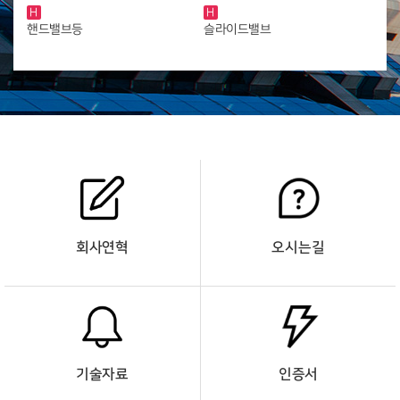
H
H
핸드밸브등
슬라이드밸브
회사연혁
오시는길
기술자료
인증서