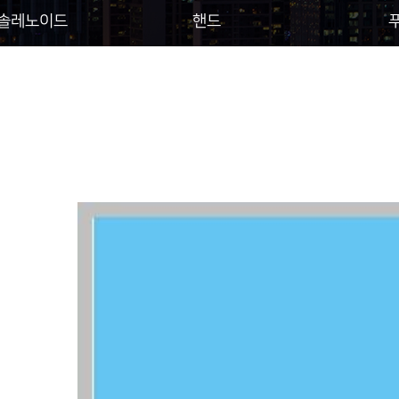
 솔레노이드
핸드