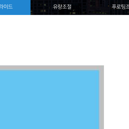
라이드
유량조절
푸로팅