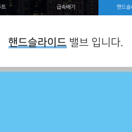
푸트
급속배기
핸드슬
핸드슬라이드
밸브 입니다.