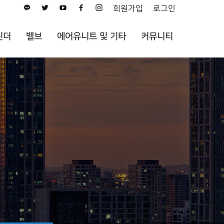
회원가입
로그인
린더
밸브
에어유니트 및 기타
커뮤니티